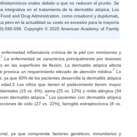
ihistamínicos orales debido a que no reducen el prurito. Se
 integrativa en el tratamiento de la dermatitis atópica. Los
Food and Drug Administration, como crisaborol y dupilumab,
ica pero en la actualidad su costo es excesivo para la mayoría
10):590-598. Copyright © 2020 American Academy of Family
enfermedad inflamatoria crónica de la piel con remisiones y
1
.
La enfermedad se caracteriza principalmente por lesiones
s en las superficies de flexión. La dermatitis atópica afecta
2
ue provoca un requerimiento elevado de atención médica.
Lo
z, ya que 60% de los pacientes desarrolla la dermatitis atópica
edad.3 Los niños que tienen el padecimiento tienen mayor
bientales (15 vs. 4%), asma (25 vs. 12%) y rinitis alérgica (34
4
cen dermatitis atópica.
Los pacientes con dermatitis atópica
cciones de oído (27 vs. 22%), faringitis estreptocócica (8 vs.
torial, ya que comprende factores genéticos, inmunitarios y