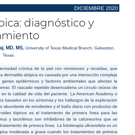
DICIEMBRE 2020 ­
pica: diagnóstico y
amiento
aj, MD, MS,
University of Texas Medical Branch, Galveston,
Texas
fermedad crónica de la piel con remisiones y recaídas, que
a dermatitis atópica es causada por una interacción compleja
 genes epidérmicos y factores ambientales que afectan la
tenso. El rascado repetido desencadena un círculo vicioso de
te en la calidad de vida del paciente. La American Academy o
los basados en los síntomas y los hallazgos de la exploración
uso abundante de emolientes y el baño diario con productos de
eroides tópicos es el tratamiento de primera línea para las
imus y tacrolimus son inhibidores de la calcineurina que se
tratamiento de primera línea. La fototerapia ultravioleta es un
atópica moderada a grave cuando los tratamientos de primera