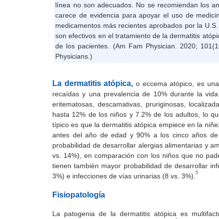
línea no son adecuados. No se recomiendan los ant
carece de evidencia para apoyar el uso de medicina
medicamentos más recientes aprobados por la U.S. 
son efectivos en el tratamiento de la dermatitis atóp
de los pacientes. (Am Fam Physician. 2020; 101(
Physicians.)
La dermatitis atópica,
o eccema atópico, es una 
recaídas y una prevalencia de 10% durante la vida
eritematosas, descamativas, pruriginosas, localizada
hasta 12% de los niños y 7.2% de los adultos, lo q
típico es que la dermatitis atópica empiece en la niñe
antes del año de edad y 90% a los cinco años de 
probabilidad de desarrollar alergias alimentarias y am
vs. 14%), en comparación con los niños que no pade
tienen también mayor probabilidad de desarrollar infe
5
3%) e infecciones de vías urinarias (8 vs. 3%).
Fisiopatología
La patogenia de la dermatitis atópica es multifac