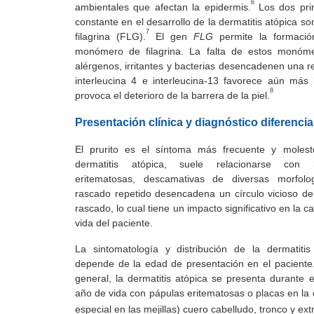
6
ambientales que afectan la epidermis.
Los dos prin
constante en el desarrollo de la dermatitis atópica s
7
filagrina (FLG).
El gen
FLG
permite la formació
monómero de filagrina. La falta de estos monómer
alérgenos, irritantes y bacterias desencadenen una r
interleucina 4 e interleucina-13 favorece aún más 
8
provoca el deterioro de la barrera de la piel.
Presentación clínica y diagnóstico diferencia
El prurito es el síntoma más frecuente y molest
dermatitis atópica, suele relacionarse con l
eritematosas, descamativas de diversas morfolog
rascado repetido desencadena un círculo vicioso de 
rascado, lo cual tiene un impacto significativo en la c
vida del paciente.
La sintomatología y distribución de la dermatitis
depende de la edad de presentación en el paciente
general, la dermatitis atópica se presenta durante e
año de vida con pápulas eritematosas o placas en la 
especial en las mejillas) cuero cabelludo, tronco y ex