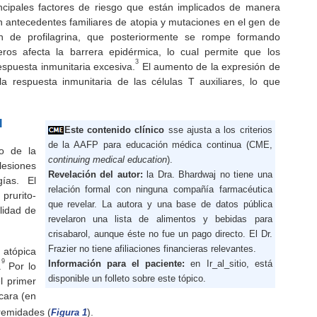
cipales factores de riesgo que están implicados de manera
on antecedentes familiares de atopia y mutaciones en el gen de
n de profilagrina, que posteriormente se rompe formando
os afecta la barrera epidérmica, lo cual permite que los
3
espuesta inmunitaria excesiva.
El aumento de la expresión de
la respuesta inmunitaria de las células T auxiliares, lo que
l
Este contenido clínico
sse ajusta a los criterios
de la AAFP para educación médica continua (CME,
o de la
continuing medical education
).
esiones
Revelación del autor:
la Dra. Bhardwaj no tiene una
ías. El
relación formal con ninguna compañía farmacéutica
prurito-
que revelar. La autora y una base de datos pública
alidad de
revelaron una lista de alimentos y bebidas para
crisabarol, aunque éste no fue un pago directo. El Dr.
Frazier no tiene afiliaciones financieras relevantes.
 atópica
9
Información para el paciente:
en
Ir_al_sitio
, está
.
Por lo
disponible un folleto sobre este tópico.
l primer
cara (en
tremidades (
).
Figura 1