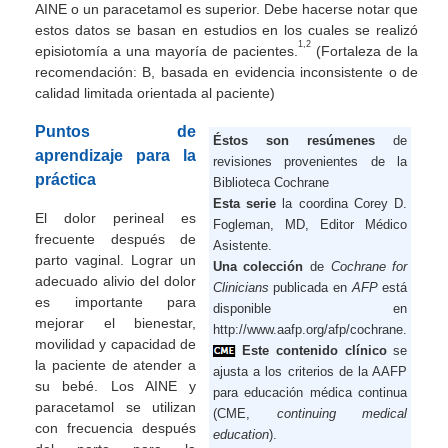
AINE o un paracetamol es superior. Debe hacerse notar que
estos datos se basan en estudios en los cuales se realizó
1,2
episiotomía a una mayoría de pacientes.
(Fortaleza de la
recomendación: B, basada en evidencia inconsistente o de
calidad limitada orientada al paciente)
Puntos de
Éstos son resúmenes
de
aprendizaje para la
revisiones provenientes de la
práctica
Biblioteca Cochrane
Esta serie
la coordina Corey D.
El dolor perineal es
Fogleman, MD, Editor Médico
frecuente después de
Asistente.
parto vaginal. Lograr un
Una colección
de
Cochrane for
adecuado alivio del dolor
Clinicians
publicada en
AFP
está
es importante para
disponible en
mejorar el bienestar,
http://www.aafp.org/afp/cochrane.
movilidad y capacidad de
Este contenido clínico
se
la paciente de atender a
ajusta a los criterios de la AAFP
su bebé. Los AINE y
para educación médica continua
paracetamol se utilizan
(CME,
continuing medical
con frecuencia después
education
).