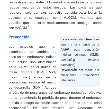
respiratoria neonatales. El control adecuado de la glucosa
3
reduce muchos de estos riesgos.
Las pacientes que
requieren sólo cambios de estilo de vida para lograr la
euglucemia se catalogan como A1GDM, mientras que
aquellas que requieren medicamentos se catalogan como
4
con A2GDM.
Prevención
Este contenido clínico
se
ajusta a los criterios de la
Los estudios que han
AAFP para educación
examinado los cambios de
médica continua (CME,
peso en los embarazos indican
continuing medical
que incluso una disminución
education
).
de 1 kg/m2 en el índice de
Revelación del autor:
sin
masa corporal (BMI,
body
afiliaciones financieras
mass index
) antes de la
relevantes
concepción, reduce el riesgo
5
de desarrollar GDM.
Aunque
la pérdida de peso antes del embarazo parece ser efectiva,
no se recomienda la pérdida de peso durante el embarazo
debido al riesgo de recién nacidos pequeños para la edad
6
gestacional.
En una revisión de Cochrane de