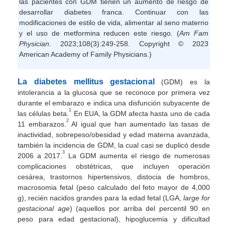
las pacientes con GDM tienen un aumento de riesgo de
desarrollar diabetes franca. Continuar con las
modificaciones de estilo de vida, alimentar al seno materno
y el uso de metformina reducen este riesgo. (
Am Fam
Physician
. 2023;108(3):249-258. Copyright © 2023
American Academy of Family Physicians.)
La diabetes mellitus gestacional
(GDM) es la
intolerancia a la glucosa que se reconoce por primera vez
durante el embarazo e indica una disfunción subyacente de
1
las células beta.
En EUA, la GDM afecta hasta uno de cada
2
11 embarazos.
Al igual que han aumentado las tasas de
inactividad, sobrepeso/obesidad y edad materna avanzada,
también la incidencia de GDM, la cual casi se duplicó desde
3
2006 a 2017.
La GDM aumenta el riesgo de numerosas
complicaciones obstétricas, que incluyen operación
cesárea, trastornos hipertensivos, distocia de hombros,
macrosomia fetal (peso calculado del feto mayor de 4,000
g), recién nacidos grandes para la edad fetal (LGA,
large for
gestacional age
) (aquellos por arriba del percentil 90 en
peso para edad gestacional), hipoglucemia y dificultad