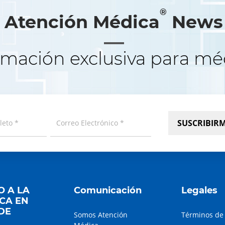
®
Atención Médica
News
rmación exclusiva para mé
SUSCRIBIR
O A LA
Comunicación
Legales
CA EN
 DE
Somos Atención
Términos de