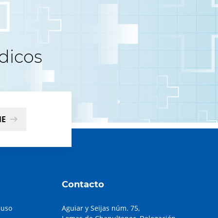
dicos
ME
Contacto
 uso
Aguiar y Seijas núm. 75,