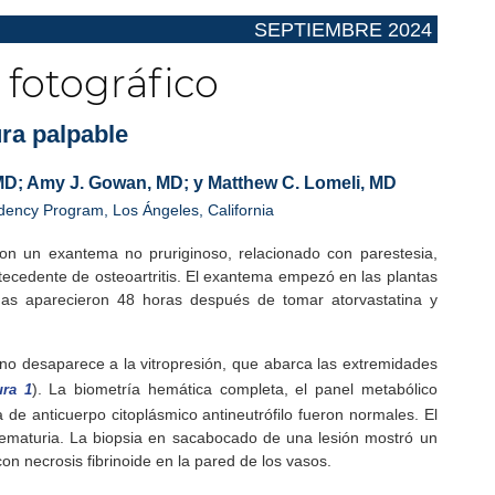
SEPTIEMBRE 2024 ­
fotográfico
ra palpable
 MD; Amy J. Gowan, MD; y Matthew C. Lomeli, MD
dency Program, Los Ángeles, California
n un exantema no pruriginoso, relacionado con parestesia,
ntecedente de osteoartritis. El exantema empezó en las plantas
mas aparecieron 48 horas después de tomar atorvastatina y
 no desaparece a la vitropresión, que abarca las extremidades
). La biometría hemática completa, el panel metabólico
ura 1
 de anticuerpo citoplásmico antineutrófilo fueron normales. El
hematuria. La biopsia en sacabocado de una lesión mostró un
con necrosis fibrinoide en la pared de los vasos.