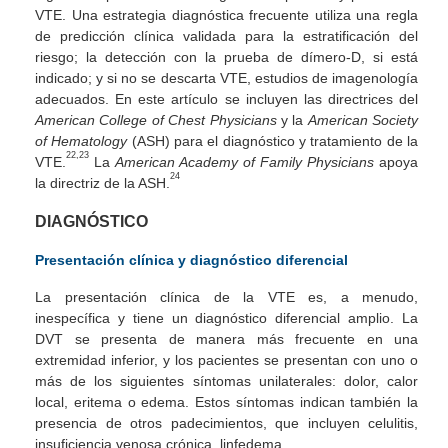
VTE. Una estrategia diagnóstica frecuente utiliza una regla
de predicción clínica validada para la estratificación del
riesgo; la detección con la prueba de dímero-D, si está
indicado; y si no se descarta VTE, estudios de imagenología
adecuados. En este artículo se incluyen las directrices del
American College of Chest Physicians
y la
American Society
of Hematology
(ASH) para el diagnóstico y tratamiento de la
22,23
VTE.
La
American Academy of Family Physicians
apoya
24
la directriz de la ASH.
DIAGNÓSTICO
Presentación clínica y diagnóstico diferencial
La presentación clínica de la VTE es, a menudo,
inespecífica y tiene un diagnóstico diferencial amplio. La
DVT se presenta de manera más frecuente en una
extremidad inferior, y los pacientes se presentan con uno o
más de los siguientes síntomas unilaterales: dolor, calor
local, eritema o edema. Estos síntomas indican también la
presencia de otros padecimientos, que incluyen celulitis,
insuficiencia venosa crónica, linfedema,