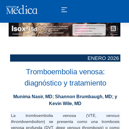
ENERO 2026 ­
Tromboembolia venosa:
diagnóstico y tratamiento
Munima Nasir, MD; Shannon Brumbaugh, MD; y
Kevin Wile, MD
La tromboembolia venosa (VTE,
venous
thromboembolism
) se presenta como una trombosis
venosa profunda (DVT,
deep venous thrombosis
) o como