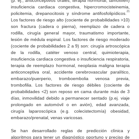
(p. ej., anticonceptivos orales, terapia hormonal, tamoxifén)
insuficiencia cardiaca congestiva, hipercromocisteinemia,
21
policitemia, drepanocitosis y síndrome antifosfolipídicos.
Los factores de riesgo alto (cociente de probabilidades >10)
son fractura (cadera o pierna), reemplazo de cadera o
rodilla, cirugía general mayor, traumatismo importante,
lesión de médula espinal. Los factores de riesgo moderado
(cociente de probabilidades 2 a 9) son: cirugía artroscópica
de la rodilla, catéter venoso central, quimioterapia,
insuficiencia cardiaca congestiva o insuficiencia respiratoria,
terapia de reemplazo hormonal, neoplasia maligna terapia
anticonceptiva oral, accidente cerebrovascular paralítico,
embarazo/puerperio, tromboembolia venosa previa,
trombofilia. Los factores de riesgo débiles (cociente de
probabilidades <2) son reposo en cama durante más de 3
días, inmovilidad debido a permanecer sentado (p.ej. viaje
prolongado en automóvil o en avión), edad avanzada,
cirugía laparoscópica (e.g. colecistectomía) obesidad,
embarazo/prenatal, venas varicosas.
Se han desarrollado reglas de predicción clínica y
algoritmos para tener un diagnóstico oportuno y preciso de