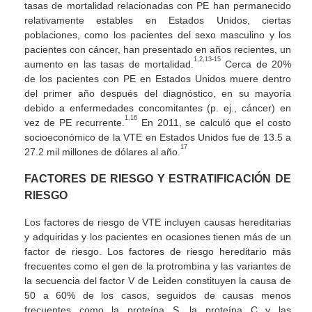
tasas de mortalidad relacionadas con PE han permanecido
relativamente estables en Estados Unidos, ciertas
poblaciones, como los pacientes del sexo masculino y los
pacientes con cáncer, han presentado en años recientes, un
1,2,13-15
aumento en las tasas de mortalidad.
Cerca de 20%
de los pacientes con PE en Estados Unidos muere dentro
del primer año después del diagnóstico, en su mayoría
debido a enfermedades concomitantes (p. ej., cáncer) en
1,16
vez de PE recurrente.
En 2011, se calculó que el costo
socioeconómico de la VTE en Estados Unidos fue de 13.5 a
17
27.2 mil millones de dólares al año.
FACTORES DE RIESGO Y ESTRATIFICACIÓN DE
RIESGO
Los factores de riesgo de VTE incluyen causas hereditarias
y adquiridas y los pacientes en ocasiones tienen más de un
factor de riesgo. Los factores de riesgo hereditario más
frecuentes como el gen de la protrombina y las variantes de
la secuencia del factor V de Leiden constituyen la causa de
50 a 60% de los casos, seguidos de causas menos
frecuentes como la proteína S, la proteína C y las