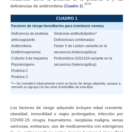
18-20
deficiencias de antitrombina (
).
Cuadro 1
CUADRO 1
Factores de riesgo hereditarios para trombosis venosa
Deficiencia de proteína
Síndrome antifosfolípidico*
anticoagulante
Deficiencias combinadas
Antitrombina
Factor V de Leiden variante en la
Disfibrinogenemia
secuencia (heterocigótica)
Cofactor II de heparina
Protrombina G20210A variante en la
Plasminógeno
secuencia (heterocigótica)
Proteína C
Proteína S
*—
Se consideró clásicamente como un factor de riesgo adquirido, aunque a
menudo se agrupa con las otras trombofilias de esta lista.
Los factores de riesgo adquirido incluyen edad creciente,
obesidad, inmovilidad o viajes prolongados, infección por
COVID-19, cirugía, traumatismo, neoplasia maligna, venas
varicosas, embarazo, uso de medicamentos con estrógenos