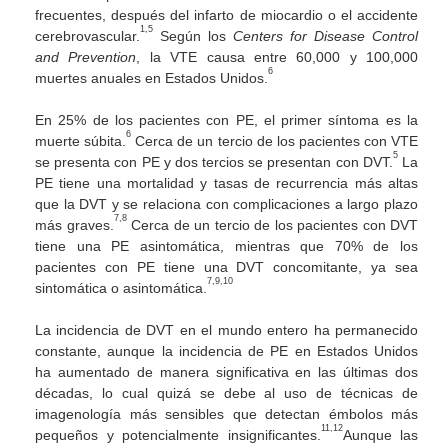
frecuentes, después del infarto de miocardio o el accidente
1,5
cerebrovascular.
Según los
Centers for Disease Control
and Prevention
, la VTE causa entre 60,000 y 100,000
6
muertes anuales en Estados Unidos.
En 25% de los pacientes con PE, el primer síntoma es la
6
muerte súbita.
Cerca de un tercio de los pacientes con VTE
5
se presenta con PE y dos tercios se presentan con DVT.
La
PE tiene una mortalidad y tasas de recurrencia más altas
que la DVT y se relaciona con complicaciones a largo plazo
7,8
más graves.
Cerca de un tercio de los pacientes con DVT
tiene una PE asintomática, mientras que 70% de los
pacientes con PE tiene una DVT concomitante, ya sea
7,9,10
sintomática o asintomática.
La incidencia de DVT en el mundo entero ha permanecido
constante, aunque la incidencia de PE en Estados Unidos
ha aumentado de manera significativa en las últimas dos
décadas, lo cual quizá se debe al uso de técnicas de
imagenología más sensibles que detectan émbolos más
11,12
pequeños y potencialmente insignificantes.
Aunque las