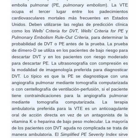
embolia pulmonar (PE,
pulmonary embolism
). La VTE
ocupa el tercer lugar entre los padecimientos
cardiovasculares mortales más frecuentes en Estados
Unidos. Deben utilizarse las reglas de predicción clínica
como los
Wells’ Criteria for DVT, Wells’ Criteria for PE
y
Pulmonary Embolism Rule-Out Criteria
, para determinar la
probabilidad de DVT o PE antes de la prueba. La prueba
de dímero-D se utiliza en los pacientes de bajo riesgo para
descartar DVT y en los pacientes con riesgo moderado
para descartar PE. La ultrasonografía con compresión es
la modalidad de imagenología preferida para diagnosticar
DVT. Lo típico es que la PE se diagnostique con una
angiografía pulmonar mediante tomografía computarizada
o con centellografía de ventilación-perfusión, si el paciente
tiene contraindicaciones para la angiografía pulmonar
mediante tomografía computarizada. La terapia
ambulatoria preferida para la VTE es un anticoagulante
oral de acción directa en vez de un antagonista de la
vitamina K o heparina de bajo peso molecular. La mayoría
de los pacientes con DVT aguda no complicada se trata de
manera ambulatoria. El
Simplified PE Severity Index
sirve